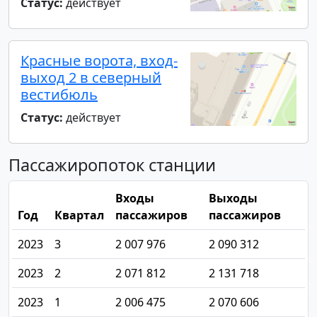
Статус:
действует
Красные ворота, вход-
выход 2 в северный
вестибюль
Статус:
действует
Пассажиропоток станции
Входы
Выходы
Год
Квартал
пассажиров
пассажиров
2023
3
2 007 976
2 090 312
2023
2
2 071 812
2 131 718
2023
1
2 006 475
2 070 606